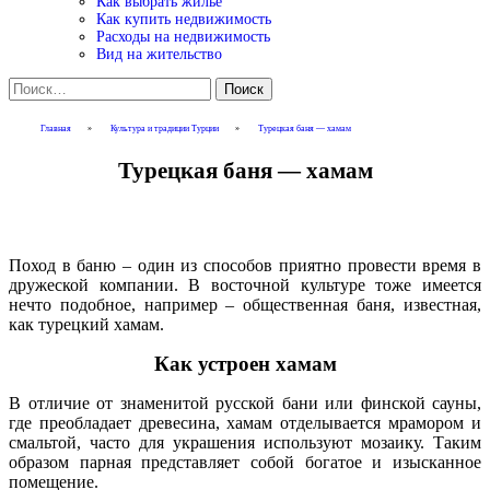
Как выбрать жилье
Как купить недвижимость
Расходы на недвижимость
Вид на жительство
Найти:
Главная
»
Культура и традиции Турции
»
Турецкая баня — хамам
Турецкая баня — хамам
Поход в баню – один из способов приятно провести время в
дружеской компании. В восточной культуре тоже имеется
нечто подобное, например – общественная баня, известная,
как турецкий хамам.
Как устроен хамам
В отличие от знаменитой русской бани или финской сауны,
где преобладает древесина, хамам отделывается мрамором и
смальтой, часто для украшения используют мозаику. Таким
образом парная представляет собой богатое и изысканное
помещение.