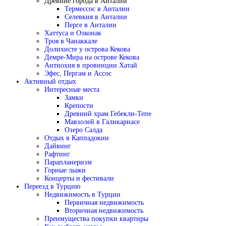
Древние города в Анталии
Термессос в Анталии
Селевкия в Анталии
Перге в Анталии
Хаттуса и Озконак
Троя в Чанаккале
Долихисте у острова Кекова
Демре-Мира на острове Кекова
Антиохия в провинции Хатай
Эфес, Пергам и Ассос
Активный отдых
Интересные места
Замки
Крепости
Древний храм Гебекли-Тепе
Мавзолей в Галикарнасе
Озеро Салда
Отдых в Каппадокии
Дайвинг
Рафтинг
Парапланеризм
Горные лыжи
Концерты и фестивали
Переезд в Турцию
Недвижимость в Турции
Первичная недвижимость
Вторичная недвижимость
Преимущества покупки квартиры