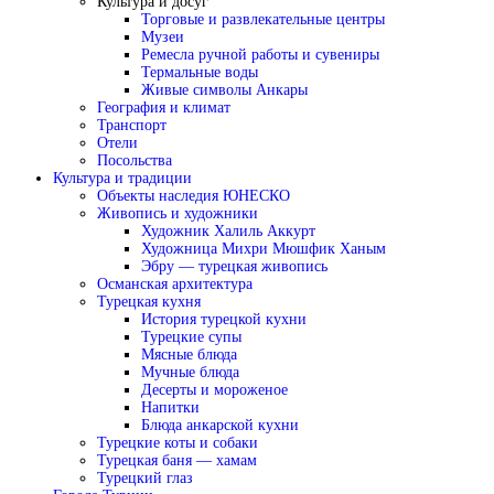
Культура и досуг
Торговые и развлекательные центры
Музеи
Ремесла ручной работы и сувениры
Термальные воды
Живые символы Анкары
География и климат
Транспорт
Отели
Посольства
Культура и традиции
Объекты наследия ЮНЕСКО
Живопись и художники
Художник Халиль Аккурт
Художница Михри Мюшфик Ханым
Эбру — турецкая живопись
Османская архитектура
Турецкая кухня
История турецкой кухни
Турецкие супы
Мясные блюда
Мучные блюда
Десерты и мороженое
Напитки
Блюда анкарской кухни
Турецкие коты и собаки
Турецкая баня — хамам
Турецкий глаз