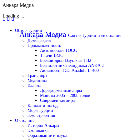
Анкара Медиа
Loading ...
Перейти
Обзор Турции
к
Анкара Медиа
Сайт о Турции и ее столице
История и войны
содержимому
Демография
Промышленность
Автомобили TOGG
Тягачи BMC
Боевой дрон Bayraktar TB2
Беспилотник-невидимка ANKA-3
Авианосец TCG Anadolu L-400
Транспорт
Медицина
Валюта
Дореформенные лиры
Монеты 2005 – 2008 годов
Современная лира
Климат и погода
Моря Турции
Землетрясения
О столице
История Анкары
Экономика
Образование и наука