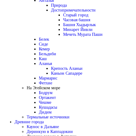
Анталья
Природа
Достопримечательности
Старый город
Часовая башня
Башня Хыдырлык
Минарет Йивли
Мечеть Мурата Паши
Белек
Сиде
Кемер
Бельдиби
Каш
Аланья
Крепость Аланьи
Каньон Сападере
Мармарис
Фетхие
На Эгейском море
Бодрум
Ортакент
Чешме
Кушадасы
Дидим
Термальные источники
Древние города
Каунос в Дальяне
Деринкую в Каппадокии