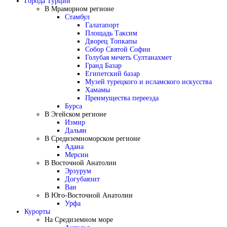
Города Турции
В Мраморном регионе
Стамбул
Галатапорт
Площадь Таксим
Дворец Топкапы
Собор Святой Софии
Голубая мечеть Султанахмет
Гранд Базар
Египетский базар
Музей турецкого и исламского искусства
Хамамы
Преимущества переезда
Бурса
В Эгейском регионе
Измир
Дальян
В Средиземноморском регионе
Адана
Мерсин
В Восточной Анатолии
Эрзурум
Догубаязит
Ван
В Юго-Восточной Анатолии
Урфа
Курорты
На Средиземном море