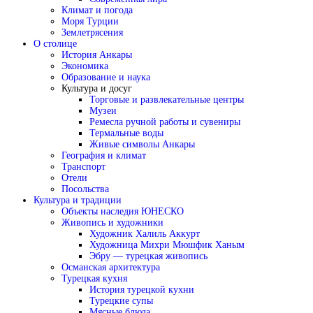
Климат и погода
Моря Турции
Землетрясения
О столице
История Анкары
Экономика
Образование и наука
Культура и досуг
Торговые и развлекательные центры
Музеи
Ремесла ручной работы и сувениры
Термальные воды
Живые символы Анкары
География и климат
Транспорт
Отели
Посольства
Культура и традиции
Объекты наследия ЮНЕСКО
Живопись и художники
Художник Халиль Аккурт
Художница Михри Мюшфик Ханым
Эбру — турецкая живопись
Османская архитектура
Турецкая кухня
История турецкой кухни
Турецкие супы
Мясные блюда