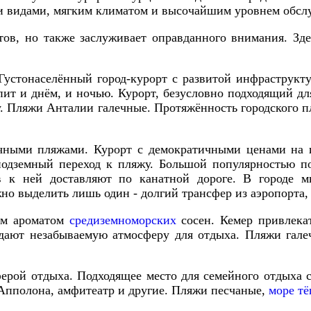
и
видами
,
мягким
климатом
и
высочайшим
уровнем
обсл
тов
,
но
также
заслуживает
оправданного
внимания
.
Зде
Густонаселённый
город
-
курорт
с
развитой
инфраструкт
пит
и
днём
,
и
ночью
.
Курорт
,
безусловно
подходящий
дл
у
.
Пляжи
Анталии
галечные
.
Протяжённость
городского
п
чными
пляжами
.
Курорт
с
демократичными
ценами
на
подземный
переход
к
пляжу
.
Большой
популярностью
п
в
к
ней
доставляют
по
канатной
дороге
.
В
городе
м
жно
выделить
лишь
один
-
долгий
трансфер
из
аэропорта
ым
ароматом
средиземноморских
сосен
.
Кемер
привлека
дают
незабываемую
атмосферу
для
отдыха
.
Пляжи
гале
ферой
отдыха
.
Подходящее
место
для
семейного
отдыха
Апполона
,
амфитеатр
и
другие
.
Пляжи
песчаные
,
море
тё