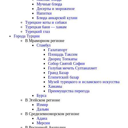
Мучные блюда
Десерты и мороженое
Напитки
Блюда анкарской кухни
Турецкие коты и собаки
Турецкая баня — хамам
Турецкий глаз
Города Турции
В Мраморном регионе
Стамбул
Галатапорт
Площадь Таксим
Дворец Топкапы
Собор Святой Софии
Голубая мечеть Султанахмет
Гранд Базар
Египетский базар
Музей турецкого и исламского искусства
Хамамы
Преимущества переезда
Бурса
В Эгейском регионе
Измир
Дальян
В Средиземноморском регионе
Адана
Мерсин
В Восточной Анатолии