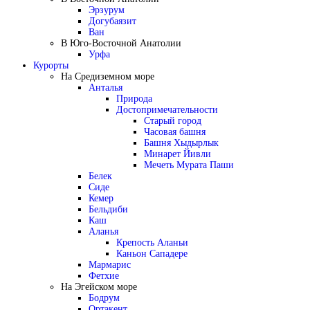
Эрзурум
Догубаязит
Ван
В Юго-Восточной Анатолии
Урфа
Курорты
На Средиземном море
Анталья
Природа
Достопримечательности
Старый город
Часовая башня
Башня Хыдырлык
Минарет Йивли
Мечеть Мурата Паши
Белек
Сиде
Кемер
Бельдиби
Каш
Аланья
Крепость Аланьи
Каньон Сападере
Мармарис
Фетхие
На Эгейском море
Бодрум
Ортакент