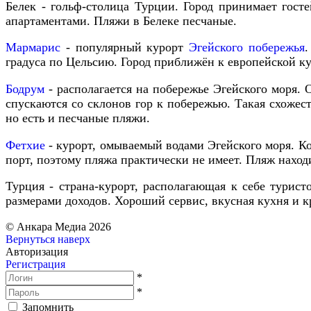
Белек
-
гольф
-
столица
Турции
.
Город
принимает
госте
апартаментами
.
Пляжи
в
Белеке
песчаные
.
Мармарис
-
популярный
курорт
Эгейского
побережья
градуса по Цельсию
.
Город
приближён
к
европейской
ку
Бодрум
-
располагается
на
побережье
Эгейского
моря
.
спускаются
со
склонов
гор
к
побережью
.
Такая
схожес
но
есть
и
песчаные
пляжи
.
Фетхие
-
курорт
,
омываемый
водами
Эгейского
моря
.
Ко
порт
,
поэтому
пляжа
практически
не
имеет
.
Пляж
наход
Турция
-
страна
-
курорт
,
располагающая
к
себе
турист
размерами
доходов
.
Хороший
сервис
,
вкусная
кухня
и
к
© Анкара Медиа 2026
Вернуться наверх
Авторизация
Регистрация
*
*
Запомнить