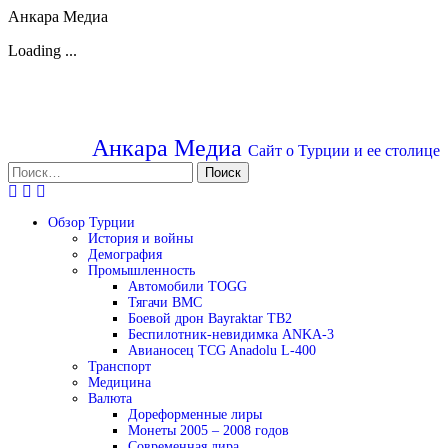
Анкара Медиа
Loading ...
Перейти
к
содержимому
Анкара Медиа
Сайт о Турции и ее столице
Найти:
Обзор Турции
История и войны
Демография
Промышленность
Автомобили TOGG
Тягачи BMC
Боевой дрон Bayraktar TB2
Беспилотник-невидимка ANKA-3
Авианосец TCG Anadolu L-400
Транспорт
Медицина
Валюта
Дореформенные лиры
Монеты 2005 – 2008 годов
Современная лира