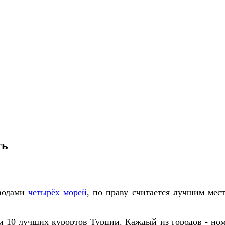
ть
водами
четырёх
морей
,
по
праву
считается
лучшим
мес
и
10
лучших
курортов
Турции
.
Каждый
из
городов
-
но