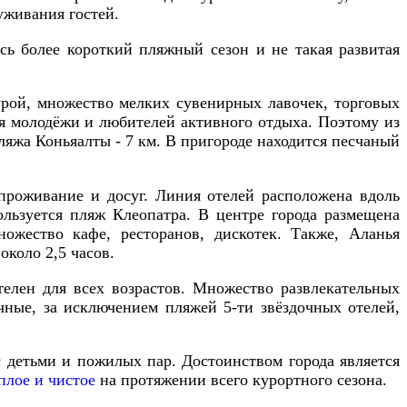
уживания
гостей
.
сь
более
короткий
пляжный
сезон
и
не
такая
развитая
урой
,
множество
мелких
сувенирных
лавочек
,
торговых
я
молодёжи
и
любителей
активного
отдыха
.
Поэтому
из
ляжа
Коньяалты
-
7
км
.
В
пригороде
находится
песчаный
проживание
и
досуг
.
Линия
отелей
расположена
вдоль
ользуется
пляж
Клеопатра
.
В
центре
города
размещена
ножество
кафе
,
ресторанов
,
дискотек
.
Также
,
Аланья
,
около
2
,
5
часов
.
телен
для
всех
возрастов
.
Множество
развлекательных
чные
,
за
исключением
пляжей
5
-
ти звёздочных
отелей
,
с
детьми
и
пожилых
пар
.
Достоинством
города
является
плое
и
чистое
на
протяжении
всего
курортного
сезона
.