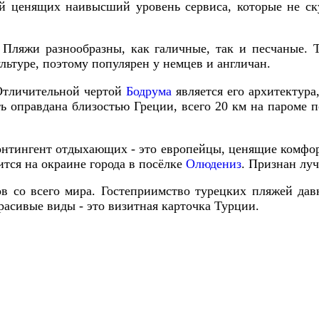
й
ценящих
наивысший
уровень
сервиса
,
которые
не
ск
.
Пляжи
разнообразны
,
как
галичные
,
так
и
песчаные
.
льтуре
,
поэтому
популярен
у
немцев
и
англичан
.
Отличительной
чертой
Бодрума
является
его
архитектура
ть
оправдана
близостью
Греции
,
всего
20
км
на
пароме
п
нтингент
отдыхающих
-
это
европейцы
,
ценящие
комфо
ится
на
окраине
города
в
посёлке
Олюдениз
.
Признан
лу
ов
со
всего
мира
.
Гостеприимство
турецких
пляжей
дав
расивые
виды
-
это
визитная
карточка
Турции
.