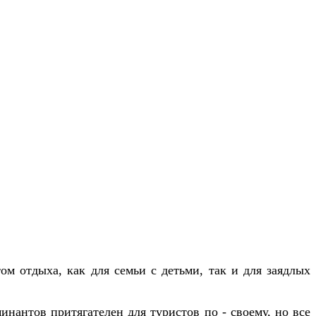
том
отдыха
,
как
для
семьи
с
детьми
,
так
и
для
заядлых
минантов
притягателен
для
туристов
по
-
своему
,
но
все