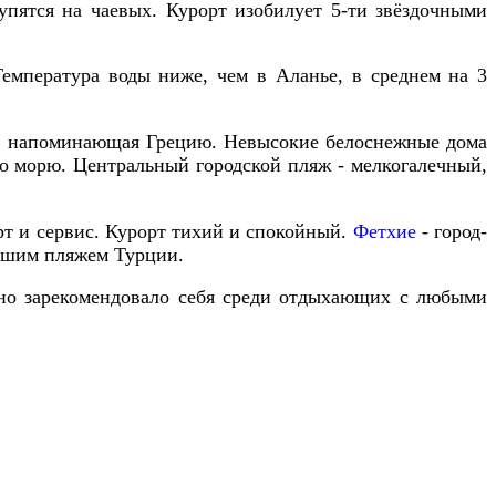
упятся
на
чаевых
.
Курорт
изобилует
5
-
ти звёздочными
Температура
воды
ниже
,
чем
в
Аланье
,
в
среднем
на
3
,
напоминающая
Грецию
.
Невысокие
белоснежные
дома
о
морю
.
Центральный
городской
пляж
-
мелкогалечный
,
рт
и
сервис
.
Курорт
тихий
и
спокойный
.
Фетхие
-
город
-
чшим
пляжем
Турции
.
но
зарекомендовало
себя
среди
отдыхающих
с
любыми