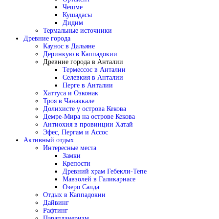
Чешме
Кушадасы
Дидим
Термальные источники
Древние города
Каунос в Дальяне
Деринкую в Каппадокии
Древние города в Анталии
Термессос в Анталии
Селевкия в Анталии
Перге в Анталии
Хаттуса и Озконак
Троя в Чанаккале
Долихисте у острова Кекова
Демре-Мира на острове Кекова
Антиохия в провинции Хатай
Эфес, Пергам и Ассос
Активный отдых
Интересные места
Замки
Крепости
Древний храм Гебекли-Тепе
Мавзолей в Галикарнасе
Озеро Салда
Отдых в Каппадокии
Дайвинг
Рафтинг
Парапланеризм