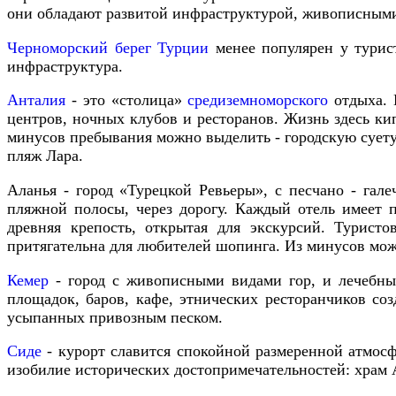
они
обладают
развитой
инфраструктурой
,
живописным
Черноморский
берег
Турции
менее
популярен
у
турис
инфраструктура
.
Анталия
-
это
«
столица
»
средиземноморского
отдыха
.
центров
,
ночных
клубов
и
ресторанов
.
Жизнь
здесь
ки
минусов
пребывания
можно
выделить
-
городскую
сует
пляж
Лара
.
Аланья
-
город
«
Турецкой
Ревьеры
»,
с
песчано
-
гале
пляжной
полосы
,
через
дорогу
.
Каждый
отель
имеет
древняя
крепость
,
открытая
для
экскурсий
.
Туристо
притягательна
для
любителей
шопинга
.
Из
минусов
мо
Кемер
-
город
с
живописными
видами
гор
,
и
лечебн
площадок
,
баров
,
кафе
,
этнических
ресторанчиков
соз
усыпанных
привозным
песком
.
Сиде
-
курорт
славится
спокойной
размеренной
атмос
изобилие
исторических
достопримечательностей
:
храм