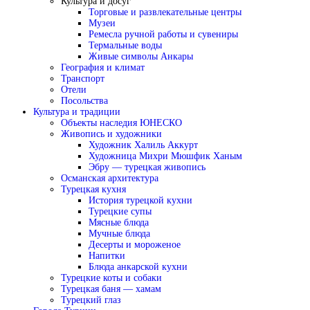
Культура и досуг
Торговые и развлекательные центры
Музеи
Ремесла ручной работы и сувениры
Термальные воды
Живые символы Анкары
География и климат
Транспорт
Отели
Посольства
Культура и традиции
Объекты наследия ЮНЕСКО
Живопись и художники
Художник Халиль Аккурт
Художница Михри Мюшфик Ханым
Эбру — турецкая живопись
Османская архитектура
Турецкая кухня
История турецкой кухни
Турецкие супы
Мясные блюда
Мучные блюда
Десерты и мороженое
Напитки
Блюда анкарской кухни
Турецкие коты и собаки
Турецкая баня — хамам
Турецкий глаз