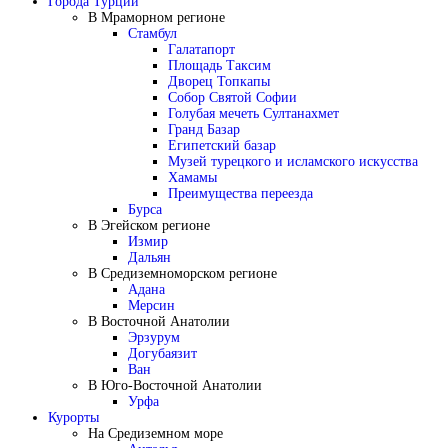
Города Турции
В Мраморном регионе
Стамбул
Галатапорт
Площадь Таксим
Дворец Топкапы
Собор Святой Софии
Голубая мечеть Султанахмет
Гранд Базар
Египетский базар
Музей турецкого и исламского искусства
Хамамы
Преимущества переезда
Бурса
В Эгейском регионе
Измир
Дальян
В Средиземноморском регионе
Адана
Мерсин
В Восточной Анатолии
Эрзурум
Догубаязит
Ван
В Юго-Восточной Анатолии
Урфа
Курорты
На Средиземном море