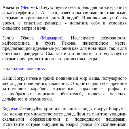
Алачаты (
Чешме
): Почувствуйте себя в раю для виндсерфинга
и кайтсерфинга в Алачати, известном своими постоянными
ветрами и кристально чистой водой. Новички могут брать
уроки, а опытные райдеры - испытать себя в условиях
сильного ветра и волн.
Залив Гёкова (
Мармарис
): Исследуйте возможности
кайтсерфинга в бухте Гёкова, живописном месте,
предлагающем идеальные условия как для новичков, так и для
опытных райдеров. Скользите по волнам и почувствуйте
острые ощущения от использования силы ветра.
Подводное плавание
:
Каш: Погрузитесь в яркий подводный мир Каша, популярного
места для подводного плавания. Откройте для себя древние
затонувшие корабли, красочные коралловые рифы и
разнообразных морских обитателей, включая черепах,
дельфинов и осьминогов.
Бодрум
: Исследуйте кристально чистые воды вокруг Бодрума,
где находится множество мест для дайвинга с интригующими
скальными образованиями и подводными пещерами.
Испытайте острые ощущения, ныряя рядом со скоплениями