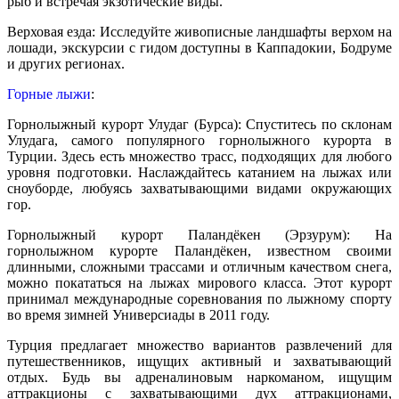
рыб и встречая экзотические виды.
Верховая езда: Исследуйте живописные ландшафты верхом на
лошади, экскурсии с гидом доступны в Каппадокии, Бодруме
и других регионах.
Горные лыжи
:
Горнолыжный курорт Улудаг (Бурса): Спуститесь по склонам
Улудага, самого популярного горнолыжного курорта в
Турции. Здесь есть множество трасс, подходящих для любого
уровня подготовки. Наслаждайтесь катанием на лыжах или
сноуборде, любуясь захватывающими видами окружающих
гор.
Горнолыжный курорт Паландёкен (Эрзурум): На
горнолыжном курорте Паландёкен, известном своими
длинными, сложными трассами и отличным качеством снега,
можно покататься на лыжах мирового класса. Этот курорт
принимал международные соревнования по лыжному спорту
во время зимней Универсиады в 2011 году.
Турция предлагает множество вариантов развлечений для
путешественников, ищущих активный и захватывающий
отдых. Будь вы адреналиновым наркоманом, ищущим
аттракционы с захватывающими дух аттракционами,