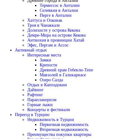
Древние города в Анталии
Термессос в Анталии
Селевкия в Анталии
Перге в Анталии
Хаттуса и Озконак
Троя в Чанаккале
Долихисте у острова Кекова
Демре-Мира на острове Кекова
Антиохия в провинции Хатай
Эфес, Пергам и Ассос
Активный отдых
Интересные места
Замки
Крепости
Древний храм Гебекли-Тепе
Мавзолей в Галикарнасе
Озеро Салда
Отдых в Каппадокии
Дайвинг
Рафтинг
Парапланеризм
Горные лыжи
Концерты и фестивали
Переезд в Турцию
Недвижимость в Турции
Первичная недвижимость
Вторичная недвижимость
Преимущества покупки квартиры