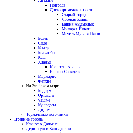
Анталья
Природа
Достопримечательности
Старый город
Часовая башня
Башня Хыдырлык
Минарет Йивли
Мечеть Мурата Паши
Белек
Сиде
Кемер
Бельдиби
Каш
Аланья
Крепость Аланьи
Каньон Сападере
Мармарис
Фетхие
На Эгейском море
Бодрум
Ортакент
Чешме
Кушадасы
Дидим
Термальные источники
Древние города
Каунос в Дальяне
Деринкую в Каппадокии