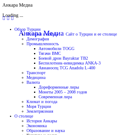
Анкара Медиа
Loading ...
Перейти
Обзор Турции
к
Анкара Медиа
Сайт о Турции и ее столице
История и войны
содержимому
Демография
Промышленность
Автомобили TOGG
Тягачи BMC
Боевой дрон Bayraktar TB2
Беспилотник-невидимка ANKA-3
Авианосец TCG Anadolu L-400
Транспорт
Медицина
Валюта
Дореформенные лиры
Монеты 2005 – 2008 годов
Современная лира
Климат и погода
Моря Турции
Землетрясения
О столице
История Анкары
Экономика
Образование и наука