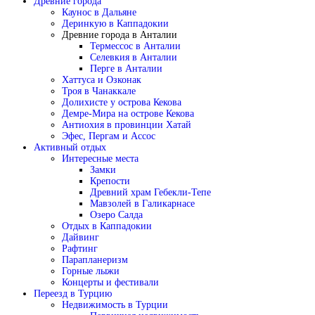
Древние города
Каунос в Дальяне
Деринкую в Каппадокии
Древние города в Анталии
Термессос в Анталии
Селевкия в Анталии
Перге в Анталии
Хаттуса и Озконак
Троя в Чанаккале
Долихисте у острова Кекова
Демре-Мира на острове Кекова
Антиохия в провинции Хатай
Эфес, Пергам и Ассос
Активный отдых
Интересные места
Замки
Крепости
Древний храм Гебекли-Тепе
Мавзолей в Галикарнасе
Озеро Салда
Отдых в Каппадокии
Дайвинг
Рафтинг
Парапланеризм
Горные лыжи
Концерты и фестивали
Переезд в Турцию
Недвижимость в Турции