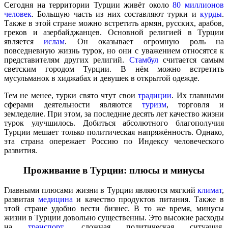
Сегодня на территории Турции живёт около
80 миллионов
человек
. Большую часть из них составляют турки и
курды
.
Также в этой стране можно встретить армян, русских, арабов,
греков и азербайджанцев. Основной религией в Турции
является
ислам
. Он оказывает огромную роль на
повседневную жизнь турок, но они с уважением относятся к
представителям других религий.
Стамбул
считается самым
светским городом Турции. В нём можно встретить
мусульманок в хиджабах и девушек в открытой одежде.
Тем не менее, турки свято чтут свои
традиции
. Их главными
сферами деятельности являются
туризм
, торговля и
земледелие. При этом, за последние десять лет качество жизни
турок улучшилось. Добиться абсолютного благополучия
Турции мешает только политическая напряжённость. Однако,
эта страна опережает Россию по Индексу человеческого
развития.
Проживание в Турции: плюсы и минусы
Главными плюсами жизни в Турции являются мягкий
климат
,
развитая
медицина
и качество продуктов питания. Также в
этой стране удобно вести бизнес. В то же время, минусы
жизни в Турции довольно существенны. Это высокие расходы
на
транспорт
, сложная политическая ситуация,