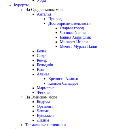
Урфа
Курорты
На Средиземном море
Анталья
Природа
Достопримечательности
Старый город
Часовая башня
Башня Хыдырлык
Минарет Йивли
Мечеть Мурата Паши
Белек
Сиде
Кемер
Бельдиби
Каш
Аланья
Крепость Аланьи
Каньон Сападере
Мармарис
Фетхие
На Эгейском море
Бодрум
Ортакент
Чешме
Кушадасы
Дидим
Термальные источники