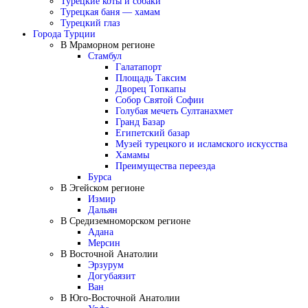
Турецкие коты и собаки
Турецкая баня — хамам
Турецкий глаз
Города Турции
В Мраморном регионе
Стамбул
Галатапорт
Площадь Таксим
Дворец Топкапы
Собор Святой Софии
Голубая мечеть Султанахмет
Гранд Базар
Египетский базар
Музей турецкого и исламского искусства
Хамамы
Преимущества переезда
Бурса
В Эгейском регионе
Измир
Дальян
В Средиземноморском регионе
Адана
Мерсин
В Восточной Анатолии
Эрзурум
Догубаязит
Ван
В Юго-Восточной Анатолии