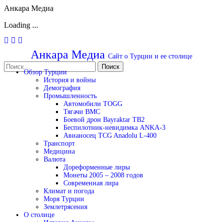
Анкара Медиа
Loading ...
Перейти
к
Анкара Медиа
Сайт о Турции и ее столице
содержимому
Найти:
Обзор Турции
История и войны
Демография
Промышленность
Автомобили TOGG
Тягачи BMC
Боевой дрон Bayraktar TB2
Беспилотник-невидимка ANKA-3
Авианосец TCG Anadolu L-400
Транспорт
Медицина
Валюта
Дореформенные лиры
Монеты 2005 – 2008 годов
Современная лира
Климат и погода
Моря Турции
Землетрясения
О столице