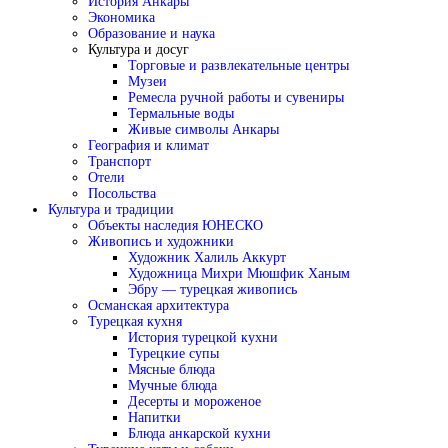
История Анкары
Экономика
Образование и наука
Культура и досуг
Торговые и развлекательные центры
Музеи
Ремесла ручной работы и сувениры
Термальные воды
Живые символы Анкары
География и климат
Транспорт
Отели
Посольства
Культура и традиции
Объекты наследия ЮНЕСКО
Живопись и художники
Художник Халиль Аккурт
Художница Михри Мюшфик Ханым
Эбру — турецкая живопись
Османская архитектура
Турецкая кухня
История турецкой кухни
Турецкие супы
Мясные блюда
Мучные блюда
Десерты и мороженое
Напитки
Блюда анкарской кухни