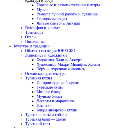
Культура и досуг
Торговые и развлекательные центры
Музеи
Ремесла ручной работы и сувениры
Термальные воды
Живые символы Анкары
География и климат
Транспорт
Отели
Посольства
Культура и традиции
Объекты наследия ЮНЕСКО
Живопись и художники
Художник Халиль Аккурт
Художница Михри Мюшфик Ханым
Эбру — турецкая живопись
Османская архитектура
Турецкая кухня
История турецкой кухни
Турецкие супы
Мясные блюда
Мучные блюда
Десерты и мороженое
Напитки
Блюда анкарской кухни
Турецкие коты и собаки
Турецкая баня — хамам
Турецкий глаз