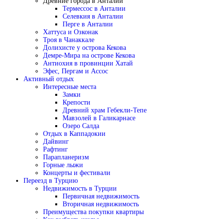
Древние города в Анталии
Термессос в Анталии
Селевкия в Анталии
Перге в Анталии
Хаттуса и Озконак
Троя в Чанаккале
Долихисте у острова Кекова
Демре-Мира на острове Кекова
Антиохия в провинции Хатай
Эфес, Пергам и Ассос
Активный отдых
Интересные места
Замки
Крепости
Древний храм Гебекли-Тепе
Мавзолей в Галикарнасе
Озеро Салда
Отдых в Каппадокии
Дайвинг
Рафтинг
Парапланеризм
Горные лыжи
Концерты и фестивали
Переезд в Турцию
Недвижимость в Турции
Первичная недвижимость
Вторичная недвижимость
Преимущества покупки квартиры