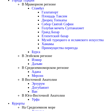
Города Турции
В Мраморном регионе
Стамбул
Галатапорт
Площадь Таксим
Дворец Топкапы
Собор Святой Софии
Голубая мечеть Султанахмет
Гранд Базар
Египетский базар
Музей турецкого и исламского искусства
Хамамы
Преимущества переезда
Бурса
В Эгейском регионе
Измир
Дальян
В Средиземноморском регионе
Адана
Мерсин
В Восточной Анатолии
Эрзурум
Догубаязит
Ван
В Юго-Восточной Анатолии
Урфа
Курорты
На Средиземном море