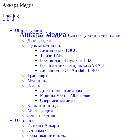
Анкара Медиа
Loading ...
Перейти
Обзор Турции
к
Анкара Медиа
Сайт о Турции и ее столице
История и войны
содержимому
Демография
Промышленность
Автомобили TOGG
Тягачи BMC
Боевой дрон Bayraktar TB2
Беспилотник-невидимка ANKA-3
Авианосец TCG Anadolu L-400
Транспорт
Медицина
Валюта
Дореформенные лиры
Монеты 2005 – 2008 годов
Современная лира
Климат и погода
Моря Турции
Землетрясения
О столице
История Анкары
Экономика
Образование и наука