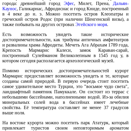
города: древнейший город
Эфес
, Милет, Прена,
Дальян-
Каунос
, Галикарнас, Афродисиас и город Книде, построенный
в 4 веке до н. э. Можно посетить остров Клеопатры и
греческий остров Родос (при наличии Шенгенской визы), а
также побывать на других островах
Эгейского моря
.
Есть возможность увидеть такие исторические
достопримечательности, как трибуны античных амфитеатров
и развалины храма Афродиты. Мечеть Ага Абрахам 1789 года,
Крепость Мармарис Калеси, замок Караван-сарай,
построенный Сулейманом Великолепным в 1545 год у, в
котором сегодня располагается археологический музей.
Помимо исторических достопримечательностей курорт
Мармарис предоставляет возможность увидеть и те, которые
созданы самой природой. В первую очередь стоит посетить
самое удивительное место Турции, это "восьмое чудо света",
ландшафтный памятник Памуккале. Он состоит из террас с
небольшими бассейнами, наполненными водой. Из-за обилия
минеральных солей вода в бассейнах имеет лечебные
свойства. Её температура составляет не менее 37 градусов
выше ноля.
На востоке курорта можно посетить парк Ататурк, который
привлекает туристов своим неповторимым ароматом