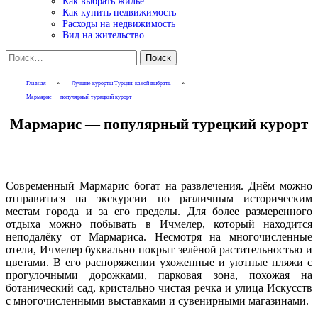
Как выбрать жилье
Как купить недвижимость
Расходы на недвижимость
Вид на жительство
Найти:
Главная
»
Лучшие курорты Турции: какой выбрать
»
Мармарис — популярный турецкий курорт
Мармарис — популярный турецкий курорт
Современный Мармарис богат на развлечения. Днём можно
отправиться на экскурсии по различным историческим
местам города и за его пределы. Для более размеренного
отдыха можно побывать в Ичмелер, который находится
неподалёку от Мармариса. Несмотря на многочисленные
отели, Ичмелер буквально покрыт зелёной растительностью и
цветами. В его распоряжении ухоженные и уютные пляжи с
прогулочными дорожками, парковая зона, похожая на
ботанический сад, кристально чистая речка и улица Искусств
с многочисленными выставками и сувенирными магазинами.