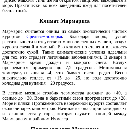
"Диско Максим", или же на открытом танцполе, выходящем в
море. Практически во всех заведениях вход для посетителей
бесплатный.
Климат Мармариса
Мармарис считается одним из самых экологически чистых
курортов
Средиземноморья
. Благодаря морю, густой
растительности и отсутствию многочисленных машин, воздух
курорта свежий и чистый. Его климат по степени влажность
достаточно сухой. Такие климатические условия идеальны
для тех, кто страдает легочными заболеваниями. В январе в
Мармарисе время дождей и мокрого снега. Воздух
прогревается примерно до 7,5 градусов. Минимальная
температура января -4, что бывает очень редко. Весна
значительно теплее, от +15 до +25, но вода достаточно
холодная для купания, +20 градусов.
В летние месяцы столбик термометра доходит до +40, а
осенью до +30. Вода в бархатный сезон прогревается до +28.
Море и пляжи Протяженность набережной курорта составляет
около четырех километров. Начинается она с пристани для яхт
и заканчивается у горы, которая служит границей между
Мармарисом и районом Ичмелер.