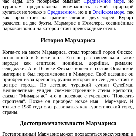
час езды. Его побережье омывает
Средиземное море
, но
туристам предоставлена возможность самой природой
купаться не только в
Средиземном
, но и в
Эгейском море
, так
как город стоит на границе слияния двух морей. Курорт
разделен на две бухты, Мармарис и Ичмелера, соединённые
парковой зоной на которой стоят превосходные отели.
История Мармариса
Когда-то на месте Мармариса, стоял торговый город Фискос,
основанный в 6 веке д.н.э. Его не раз завоевывали такие
народы как египтяне, ионийцы, дорийцы, римляне,
сельджуки. А в 16 веке Фискос вошел в состав Османской
империи и был переименован в Мимарис. Своё название он
приобрёл из-за крепости, руины которой по сей день стоят в
центре города. По легенде, турецкий султан Сулейман
Великолепный увидев свежевыстроенные стены крепости,
сказал: "Мимары ас" что в переводе с турецкого "Повесить
строителя". Позже он приобрёл новое имя - Мармарис. И
только с 1980 года стал развиваться как туристический город
страны.
Достопримечательности Мармариса
Гостеприимный Мармарис может похвастаться экскурсиями в