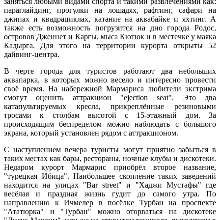
заняться любыми видами спорта и такими развлечениями как:
параглайдинг, прогулки на лошадях, рафтинг, сафари на
джипах и квадрациклах, катание на аквабайке и яхтинг. А
также есть возможность погрузится на дно города Родос,
островов Дженнет и Каргы, мыса Кютюк и в местечке у маяка
Кадырга. Для этого на территории курорта открыты 52
дайвинг-центра.
В черте города для туристов работают два небольших
аквапарка, в которых можно весело и интересно провести
своё время. На набережной Мармариса любители экстрима
смогут оценить аттракцион "ejection seat". Это два
катапультируемых кресла, прикреплённые резиновыми
тросами к столбам высотой с 15-этажный дом. За
происходящим беспределом можно наблюдать с большого
экрана, который установлен рядом с аттракционом.
С наступлением вечера туристы могут приятно забыться в
таких местах как бары, рестораны, ночные клубы и дискотеки.
Недаром курорт Мармарис приобрёл второе название,
"турецкая Ибица". Наибольшее скопление таких заведений
находится на улицах "Bar street" и "Хаджи Мустафы" где
весёлая и праздная жизнь гудит до самого утра. По
направлению к Ичмелер в посёлке Турбан на проспекте
"Ататюрка" и "Турбан" можно оторваться на дискотеке