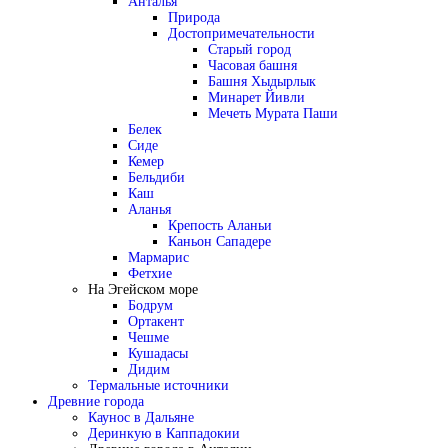
Анталья
Природа
Достопримечательности
Старый город
Часовая башня
Башня Хыдырлык
Минарет Йивли
Мечеть Мурата Паши
Белек
Сиде
Кемер
Бельдиби
Каш
Аланья
Крепость Аланьи
Каньон Сападере
Мармарис
Фетхие
На Эгейском море
Бодрум
Ортакент
Чешме
Кушадасы
Дидим
Термальные источники
Древние города
Каунос в Дальяне
Деринкую в Каппадокии