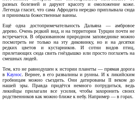
разных болезней и даруют красоту и омоложение коже.
Легенда гласит, что сама Афродита нередко приплывала сюда
и принимала божественные ванны.
Ещё одна достопримечательность Дальяна — амбровое
дерево. Очень редкий вид, и на территории Турции почти не
встречается. В образованном природном заповеднике можно
посмотреть не только на эту диковинку, но и на десятки
редких цветов и кустарников. И сотни видов птиц,
прилетающих сюда свить гнёздышко или просто поглазеть на
смешных людей.
Тем, кто не равнодушен к истории планеты — прямая дорога
в
Каунос
. Вернее, в его развалины и руины. И к ликийским
гробницам можно съездить. Они датированы II веком до
нашей эры. Правда придётся немного потрудиться, ведь
ликийцы прилагали все усилия, чтобы захоронить своих
родственников как можно ближе к небу. Например — в горах.