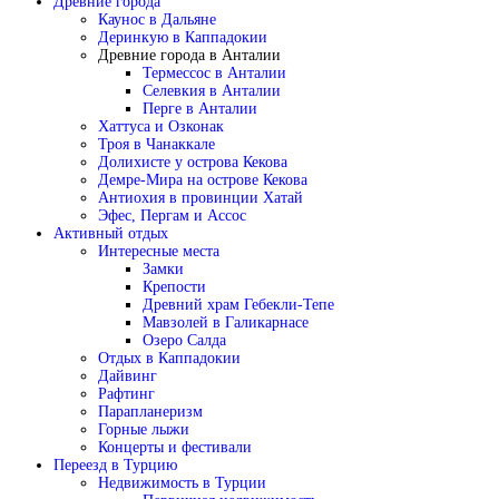
Древние города
Каунос в Дальяне
Деринкую в Каппадокии
Древние города в Анталии
Термессос в Анталии
Селевкия в Анталии
Перге в Анталии
Хаттуса и Озконак
Троя в Чанаккале
Долихисте у острова Кекова
Демре-Мира на острове Кекова
Антиохия в провинции Хатай
Эфес, Пергам и Ассос
Активный отдых
Интересные места
Замки
Крепости
Древний храм Гебекли-Тепе
Мавзолей в Галикарнасе
Озеро Салда
Отдых в Каппадокии
Дайвинг
Рафтинг
Парапланеризм
Горные лыжи
Концерты и фестивали
Переезд в Турцию
Недвижимость в Турции