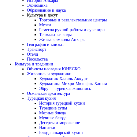
История Анкары
Экономика
Образование и наука
Культура и досуг
Торговые и развлекательные центры
Музеи
Ремесла ручной работы и сувениры
Термальные воды
Живые символы Анкары
География и климат
Транспорт
Отели
Посольства
Культура и традиции
Объекты наследия ЮНЕСКО
Живопись и художники
Художник Халиль Аккурт
Художница Михри Мюшфик Ханым
Эбру — турецкая живопись
Османская архитектура
Турецкая кухня
История турецкой кухни
Турецкие супы
Мясные блюда
Мучные блюда
Десерты и мороженое
Напитки
Блюда анкарской кухни