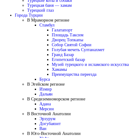
Турецкие коты и собаки
Турецкая баня — хамам
Турецкий глаз
Города Турции
В Мраморном регионе
Стамбул
Галатапорт
Площадь Таксим
Дворец Топкапы
Собор Святой Софии
Голубая мечеть Султанахмет
Гранд Базар
Египетский базар
Музей турецкого и исламского искусства
Хамамы
Преимущества переезда
Бурса
В Эгейском регионе
Измир
Дальян
В Средиземноморском регионе
Адана
Мерсин
В Восточной Анатолии
Эрзурум
Догубаязит
Ван
В Юго-Восточной Анатолии