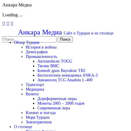
Анкара Медиа
Loading ...
Перейти
к
Анкара Медиа
Сайт о Турции и ее столице
содержимому
Найти:
Обзор Турции
История и войны
Демография
Промышленность
Автомобили TOGG
Тягачи BMC
Боевой дрон Bayraktar TB2
Беспилотник-невидимка ANKA-3
Авианосец TCG Anadolu L-400
Транспорт
Медицина
Валюта
Дореформенные лиры
Монеты 2005 – 2008 годов
Современная лира
Климат и погода
Моря Турции
Землетрясения
О столице