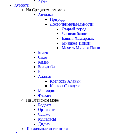
Урфа
Курорты
На Средиземном море
Анталья
Природа
Достопримечательности
Старый город
Часовая башня
Башня Хыдырлык
Минарет Йивли
Мечеть Мурата Паши
Белек
Сиде
Кемер
Бельдиби
Каш
Аланья
Крепость Аланьи
Каньон Сападере
Мармарис
Фетхие
На Эгейском море
Бодрум
Ортакент
Чешме
Кушадасы
Дидим
Термальные источники