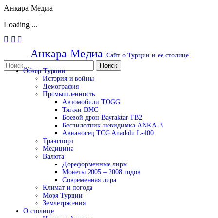
Анкара Медиа
Loading ...
Перейти
к
Анкара Медиа
Сайт о Турции и ее столице
содержимому
Найти:
Обзор Турции
История и войны
Демография
Промышленность
Автомобили TOGG
Тягачи BMC
Боевой дрон Bayraktar TB2
Беспилотник-невидимка ANKA-3
Авианосец TCG Anadolu L-400
Транспорт
Медицина
Валюта
Дореформенные лиры
Монеты 2005 – 2008 годов
Современная лира
Климат и погода
Моря Турции
Землетрясения
О столице