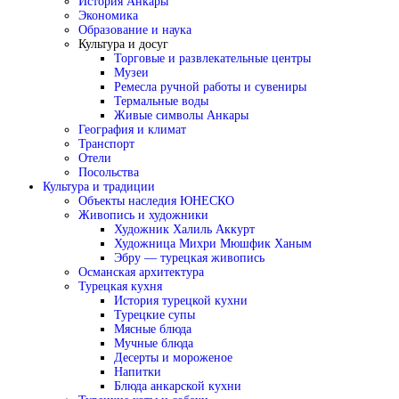
История Анкары
Экономика
Образование и наука
Культура и досуг
Торговые и развлекательные центры
Музеи
Ремесла ручной работы и сувениры
Термальные воды
Живые символы Анкары
География и климат
Транспорт
Отели
Посольства
Культура и традиции
Объекты наследия ЮНЕСКО
Живопись и художники
Художник Халиль Аккурт
Художница Михри Мюшфик Ханым
Эбру — турецкая живопись
Османская архитектура
Турецкая кухня
История турецкой кухни
Турецкие супы
Мясные блюда
Мучные блюда
Десерты и мороженое
Напитки
Блюда анкарской кухни