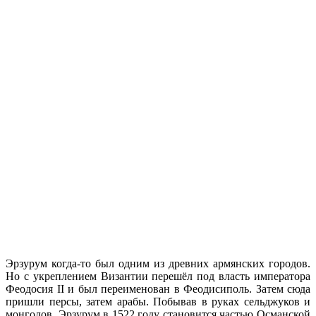
Эрзурум когда-то был одним из древних армянских городов.
Но с укреплением Византии перешёл под власть императора
Феодосия II и был переименован в Феодисиполь. Затем сюда
пришли персы, затем арабы. Побывав в руках сельджуков и
монголов, Эрзурум в 1522 году становится частью Османской