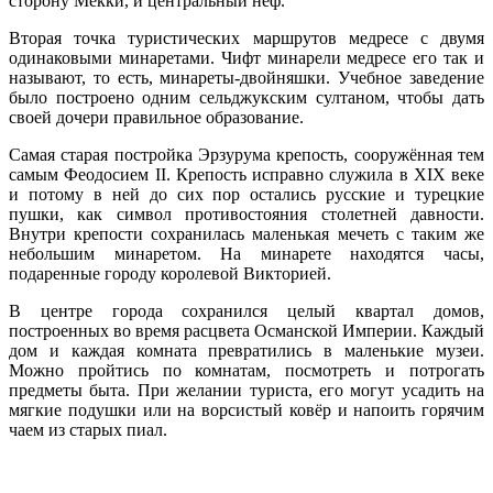
сторону Мекки, и центральный неф.
Вторая точка туристических маршрутов медресе с двумя
одинаковыми минаретами. Чифт минарели медресе его так и
называют, то есть, минареты-двойняшки. Учебное заведение
было построено одним сельджукским султаном, чтобы дать
своей дочери правильное образование.
Самая старая постройка Эрзурума крепость, сооружённая тем
самым Феодосием II. Крепость исправно служила в XIX веке
и потому в ней до сих пор остались русские и турецкие
пушки, как символ противостояния столетней давности.
Внутри крепости сохранилась маленькая мечеть с таким же
небольшим минаретом. На минарете находятся часы,
подаренные городу королевой Викторией.
В центре города сохранился целый квартал домов,
построенных во время расцвета Османской Империи. Каждый
дом и каждая комната превратились в маленькие музеи.
Можно пройтись по комнатам, посмотреть и потрогать
предметы быта. При желании туриста, его могут усадить на
мягкие подушки или на ворсистый ковёр и напоить горячим
чаем из старых пиал.