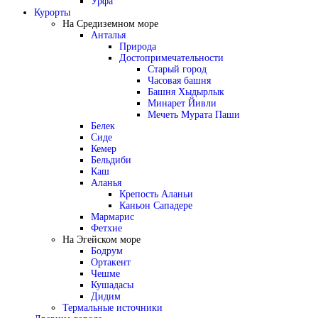
Урфа
Курорты
На Средиземном море
Анталья
Природа
Достопримечательности
Старый город
Часовая башня
Башня Хыдырлык
Минарет Йивли
Мечеть Мурата Паши
Белек
Сиде
Кемер
Бельдиби
Каш
Аланья
Крепость Аланьи
Каньон Сападере
Мармарис
Фетхие
На Эгейском море
Бодрум
Ортакент
Чешме
Кушадасы
Дидим
Термальные источники