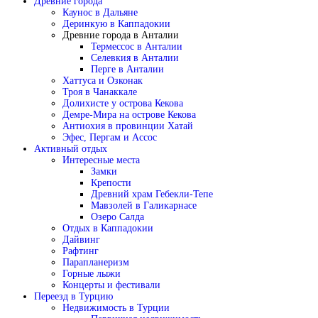
Древние города
Каунос в Дальяне
Деринкую в Каппадокии
Древние города в Анталии
Термессос в Анталии
Селевкия в Анталии
Перге в Анталии
Хаттуса и Озконак
Троя в Чанаккале
Долихисте у острова Кекова
Демре-Мира на острове Кекова
Антиохия в провинции Хатай
Эфес, Пергам и Ассос
Активный отдых
Интересные места
Замки
Крепости
Древний храм Гебекли-Тепе
Мавзолей в Галикарнасе
Озеро Салда
Отдых в Каппадокии
Дайвинг
Рафтинг
Парапланеризм
Горные лыжи
Концерты и фестивали
Переезд в Турцию
Недвижимость в Турции