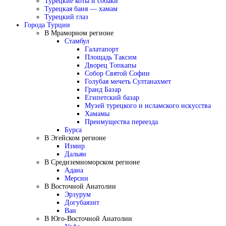
Турецкие коты и собаки
Турецкая баня — хамам
Турецкий глаз
Города Турции
В Мраморном регионе
Стамбул
Галатапорт
Площадь Таксим
Дворец Топкапы
Собор Святой Софии
Голубая мечеть Султанахмет
Гранд Базар
Египетский базар
Музей турецкого и исламского искусства
Хамамы
Преимущества переезда
Бурса
В Эгейском регионе
Измир
Дальян
В Средиземноморском регионе
Адана
Мерсин
В Восточной Анатолии
Эрзурум
Догубаязит
Ван
В Юго-Восточной Анатолии