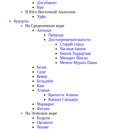
Догубаязит
Ван
В Юго-Восточной Анатолии
Урфа
Курорты
На Средиземном море
Анталья
Природа
Достопримечательности
Старый город
Часовая башня
Башня Хыдырлык
Минарет Йивли
Мечеть Мурата Паши
Белек
Сиде
Кемер
Бельдиби
Каш
Аланья
Крепость Аланьи
Каньон Сападере
Мармарис
Фетхие
На Эгейском море
Бодрум
Ортакент
Чешме