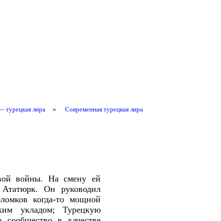
— турецкая лира
»
Современная турецкая лира
вой войны. На смену ей
 Ататюрк. Он руководил
бломков когда-то мощной
ким укладом; Турецкую
е сообщество в качестве