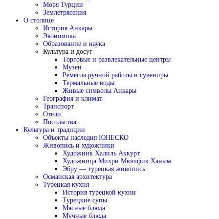
Моря Турции
Землетрясения
О столице
История Анкары
Экономика
Образование и наука
Культура и досуг
Торговые и развлекательные центры
Музеи
Ремесла ручной работы и сувениры
Термальные воды
Живые символы Анкары
География и климат
Транспорт
Отели
Посольства
Культура и традиции
Объекты наследия ЮНЕСКО
Живопись и художники
Художник Халиль Аккурт
Художница Михри Мюшфик Ханым
Эбру — турецкая живопись
Османская архитектура
Турецкая кухня
История турецкой кухни
Турецкие супы
Мясные блюда
Мучные блюда