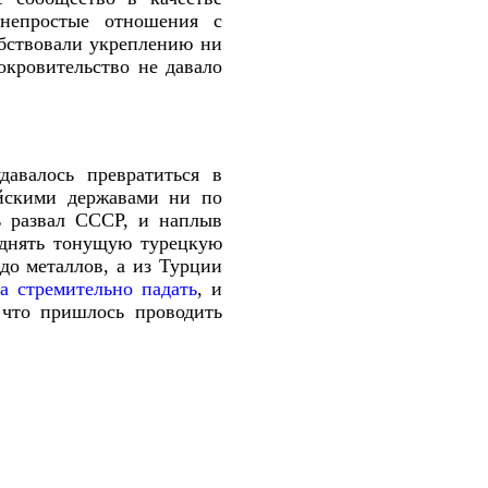
 непростые отношения с
обствовали укреплению ни
окровительство не давало
авалось превратиться в
ейскими державами ни по
ь развал СССР, и наплыв
однять тонущую турецкую
до металлов, а из Турции
а стремительно падать
, и
 что пришлось проводить