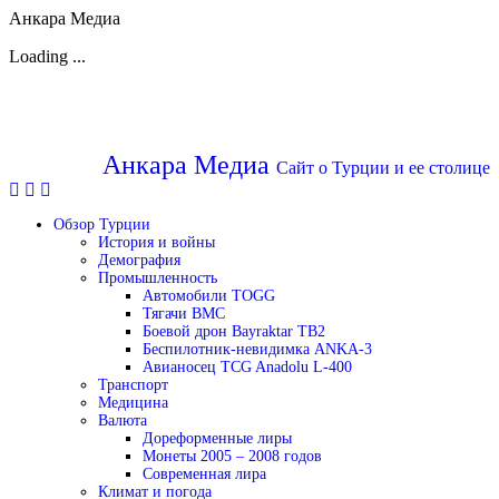
Анкара Медиа
Loading ...
Перейти
к
содержимому
Анкара Медиа
Сайт о Турции и ее столице
Обзор Турции
История и войны
Демография
Промышленность
Автомобили TOGG
Тягачи BMC
Боевой дрон Bayraktar TB2
Беспилотник-невидимка ANKA-3
Авианосец TCG Anadolu L-400
Транспорт
Медицина
Валюта
Дореформенные лиры
Монеты 2005 – 2008 годов
Современная лира
Климат и погода