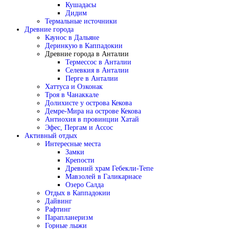
Кушадасы
Дидим
Термальные источники
Древние города
Каунос в Дальяне
Деринкую в Каппадокии
Древние города в Анталии
Термессос в Анталии
Селевкия в Анталии
Перге в Анталии
Хаттуса и Озконак
Троя в Чанаккале
Долихисте у острова Кекова
Демре-Мира на острове Кекова
Антиохия в провинции Хатай
Эфес, Пергам и Ассос
Активный отдых
Интересные места
Замки
Крепости
Древний храм Гебекли-Тепе
Мавзолей в Галикарнасе
Озеро Салда
Отдых в Каппадокии
Дайвинг
Рафтинг
Парапланеризм
Горные лыжи