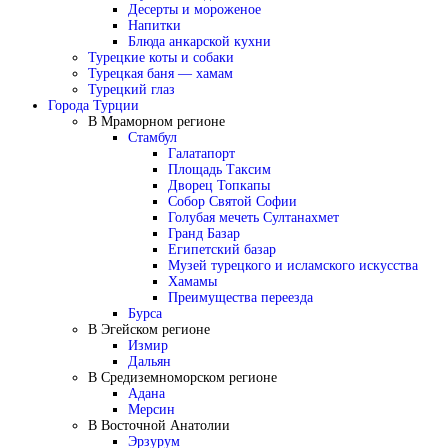
Десерты и мороженое
Напитки
Блюда анкарской кухни
Турецкие коты и собаки
Турецкая баня — хамам
Турецкий глаз
Города Турции
В Мраморном регионе
Стамбул
Галатапорт
Площадь Таксим
Дворец Топкапы
Собор Святой Софии
Голубая мечеть Султанахмет
Гранд Базар
Египетский базар
Музей турецкого и исламского искусства
Хамамы
Преимущества переезда
Бурса
В Эгейском регионе
Измир
Дальян
В Средиземноморском регионе
Адана
Мерсин
В Восточной Анатолии
Эрзурум