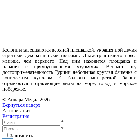
Колонны
завершаются
верхней
площадкой
,
украшенной
двумя
строгими
декоративными
поясами
.
Диаметр
нижнего
пояса
меньше
,
чем
верхнего
.
Над
ним
находится
площадка
и
парапет
с
прямоугольными
«
зубьями
».
Венчает
эту
достопримечательность
Турции
небольшая
круглая
башенка
с
коническим
куполом
.
С
балкона
минаретной
башни
отрываются
потрясающие
виды
на
море
,
город
и
морское
побережье
.
© Анкара Медиа 2026
Вернуться наверх
Авторизация
Регистрация
*
*
Запомнить