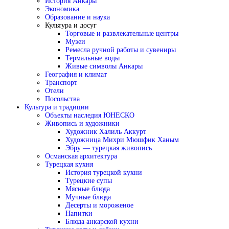
История Анкары
Экономика
Образование и наука
Культура и досуг
Торговые и развлекательные центры
Музеи
Ремесла ручной работы и сувениры
Термальные воды
Живые символы Анкары
География и климат
Транспорт
Отели
Посольства
Культура и традиции
Объекты наследия ЮНЕСКО
Живопись и художники
Художник Халиль Аккурт
Художница Михри Мюшфик Ханым
Эбру — турецкая живопись
Османская архитектура
Турецкая кухня
История турецкой кухни
Турецкие супы
Мясные блюда
Мучные блюда
Десерты и мороженое
Напитки
Блюда анкарской кухни