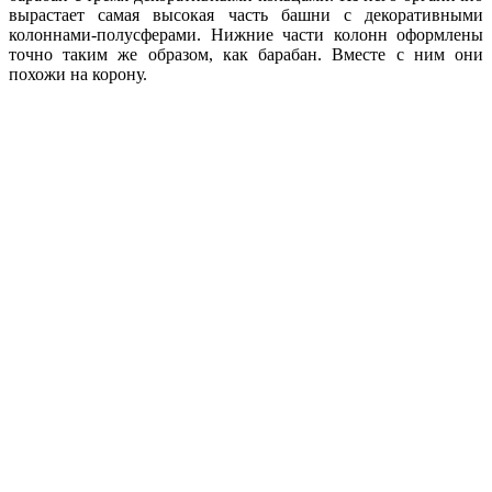
вырастает
самая
высокая
часть
башни
с
декоративными
колоннами
-
полусферами
.
Нижние
части
колонн
оформлены
точно
таким
же
образом
,
как
барабан
.
Вместе
с
ним
они
похожи
на
корону
.