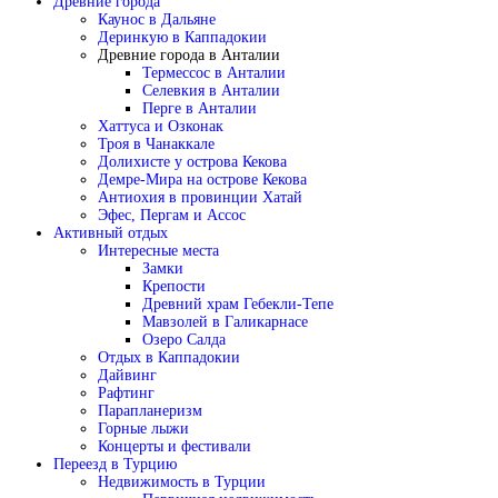
Древние города
Каунос в Дальяне
Деринкую в Каппадокии
Древние города в Анталии
Термессос в Анталии
Селевкия в Анталии
Перге в Анталии
Хаттуса и Озконак
Троя в Чанаккале
Долихисте у острова Кекова
Демре-Мира на острове Кекова
Антиохия в провинции Хатай
Эфес, Пергам и Ассос
Активный отдых
Интересные места
Замки
Крепости
Древний храм Гебекли-Тепе
Мавзолей в Галикарнасе
Озеро Салда
Отдых в Каппадокии
Дайвинг
Рафтинг
Парапланеризм
Горные лыжи
Концерты и фестивали
Переезд в Турцию
Недвижимость в Турции