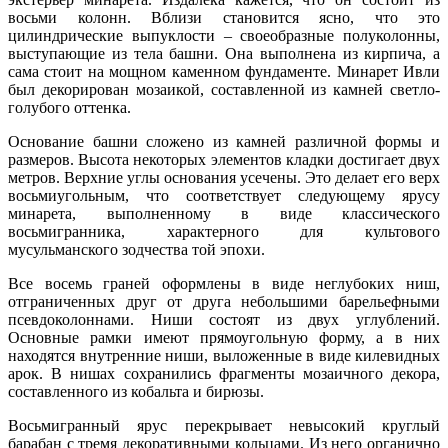
восьми
колонн
.
Вблизи
становится
ясно
,
что
это
цилиндрические
выпуклости
–
своеобразные
полуколонны
,
выступающие
из
тела
башни
.
Она
выполнена
из
кирпича
,
а
сама
стоит
на
мощном
каменном
фундаменте
.
Минарет
Ивли
был
декорирован
мозаикой
,
составленной
из
камней
светло
-
голубого
оттенка
.
Основание
башни
сложено
из
камней
различной
формы
и
размеров
.
Высота
некоторых
элементов
кладки
достигает
двух
метров
.
Верхние
углы
основания
усечены
.
Это
делает
его
верх
восьмиугольным
,
что
соответствует
следующему
ярусу
минарета
,
выполненному
в
виде
классического
восьмигранника
,
характерного
для
культового
мусульманского
зодчества
той
эпохи
.
Все
восемь
граней
оформлены
в
виде
неглубоких
ниш
,
отграниченных
друг
от
друга
небольшими
барельефными
псевдоколоннами
.
Ниши
состоят
из
двух
углублений
.
Основные
рамки
имеют
прямоугольную
форму
,
а
в
них
находятся
внутренние
ниши
,
выложенные
в
виде
килевидных
арок
.
В
нишах
сохранились
фрагменты
мозаичного
декора
,
составленного
из
кобальта
и
бирюзы
.
Восьмигранный
ярус
перекрывает
невысокий
круглый
барабан
с
тремя
декоративными
кольцами
.
Из
него
органично