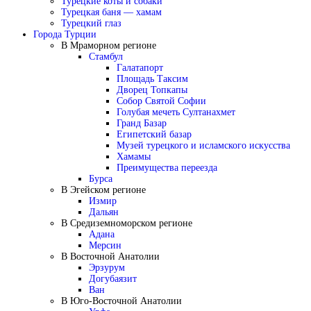
Турецкие коты и собаки
Турецкая баня — хамам
Турецкий глаз
Города Турции
В Мраморном регионе
Стамбул
Галатапорт
Площадь Таксим
Дворец Топкапы
Собор Святой Софии
Голубая мечеть Султанахмет
Гранд Базар
Египетский базар
Музей турецкого и исламского искусства
Хамамы
Преимущества переезда
Бурса
В Эгейском регионе
Измир
Дальян
В Средиземноморском регионе
Адана
Мерсин
В Восточной Анатолии
Эрзурум
Догубаязит
Ван
В Юго-Восточной Анатолии