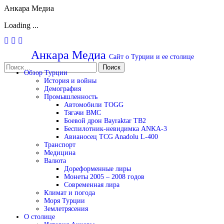
Анкара Медиа
Loading ...
Перейти
к
Анкара Медиа
Сайт о Турции и ее столице
содержимому
Найти:
Обзор Турции
История и войны
Демография
Промышленность
Автомобили TOGG
Тягачи BMC
Боевой дрон Bayraktar TB2
Беспилотник-невидимка ANKA-3
Авианосец TCG Anadolu L-400
Транспорт
Медицина
Валюта
Дореформенные лиры
Монеты 2005 – 2008 годов
Современная лира
Климат и погода
Моря Турции
Землетрясения
О столице