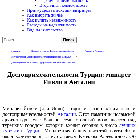
Первичная недвижимость
Вторичная недвижимость
Преимущества покупки квартиры
Как выбрать жилье
Как купить недвижимость
Расходы на недвижимость
Вид на жительство
Найти:
Главная
»
Лучшие курорты Турции: какой выбрать
»
Отдых в Анталии
»
Исторические достопримечательности города Анталья
»
Достопримечательности Турции: минарет Йивли в Анталии
Достопримечательности Турции: минарет
Йивли в Анталии
Минарет
Йивли
(
или
Ивли
) –
один
из
главных
символов
и
достопримечательностей
Анталии
.
Этот
памятник
исламской
архитектуры
уже
больше
семи
столетий
возвышается
над
турецким
городом
,
который
входит
сегодня
в
число
лучших
курортов
Турции
.
Минаретная
башня
высотой
почти
40
м
была
возведена
в
13
в
.
султаном
Кубадом
Алаэддином
.
Об