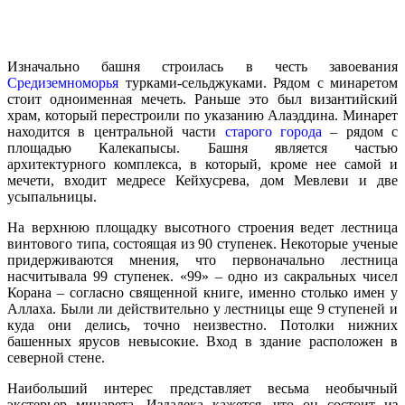
Изначально
башня
строилась
в
честь
завоевания
Средиземноморья
турками
-
сельджуками
.
Рядом
с
минаретом
стоит
одноименная
мечеть
.
Раньше
это
был
византийский
храм
,
который
перестроили
по
указанию
Алаэддина
.
Минарет
находится
в
центральной
части
старого
города
–
рядом
с
площадью
Калекапысы
.
Башня
является
частью
архитектурного
комплекса
,
в
который
,
кроме
нее
самой
и
мечети
,
входит
медресе
Кейхусрева
,
дом
Мевлеви
и
две
усыпальницы
.
На
верхнюю
площадку
высотного
строения
ведет
лестница
винтового
типа
,
состоящая
из
90
ступенек
.
Некоторые
ученые
придерживаются
мнения
,
что
первоначально
лестница
насчитывала
99
ступенек
. «
99
» –
одно
из
сакральных
чисел
Корана
–
согласно
священной
книге
,
именно
столько
имен
у
Аллаха
.
Были
ли
действительно
у
лестницы
еще
9
ступеней
и
куда
они
делись
,
точно
неизвестно
.
Потолки
нижних
башенных
ярусов
невысокие
.
Вход
в
здание
расположен
в
северной
стене
.
Наибольший
интерес
представляет
весьма
необычный
экстерьер
минарета
.
Издалека
кажется
,
что
он
состоит
из