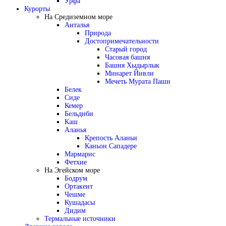
Урфа
Курорты
На Средиземном море
Анталья
Природа
Достопримечательности
Старый город
Часовая башня
Башня Хыдырлык
Минарет Йивли
Мечеть Мурата Паши
Белек
Сиде
Кемер
Бельдиби
Каш
Аланья
Крепость Аланьи
Каньон Сападере
Мармарис
Фетхие
На Эгейском море
Бодрум
Ортакент
Чешме
Кушадасы
Дидим
Термальные источники