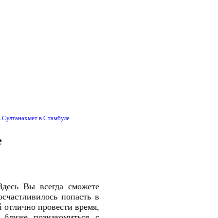
ь Султанахмет в Стамбуле
е
Здесь Вы всегда сможете
осчастливилось попасть в
й отлично провести время,
 ближе познакомиться с