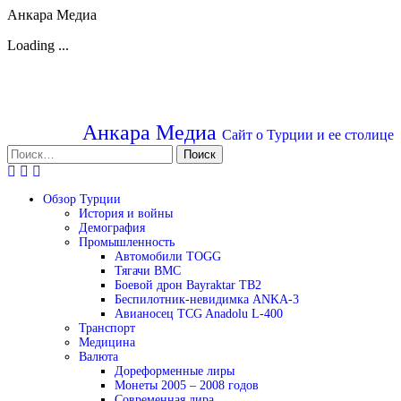
Анкара Медиа
Loading ...
Перейти
к
содержимому
Анкара Медиа
Сайт о Турции и ее столице
Найти:
Обзор Турции
История и войны
Демография
Промышленность
Автомобили TOGG
Тягачи BMC
Боевой дрон Bayraktar TB2
Беспилотник-невидимка ANKA-3
Авианосец TCG Anadolu L-400
Транспорт
Медицина
Валюта
Дореформенные лиры
Монеты 2005 – 2008 годов
Современная лира