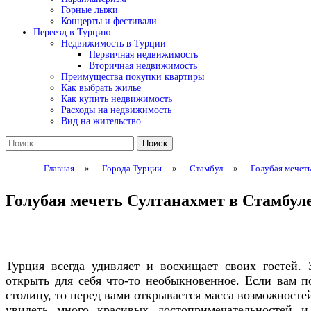
Горные лыжи
Концерты и фестивали
Переезд в Турцию
Недвижимость в Турции
Первичная недвижимость
Вторичная недвижимость
Преимущества покупки квартиры
Как выбрать жилье
Как купить недвижимость
Расходы на недвижимость
Вид на жительство
Найти:
Главная
»
Города Турции
»
Стамбул
»
Голубая мечет
Голубая мечеть Султанахмет в Стамбул
Турция всегда удивляет и восхищает своих гостей. 
открыть для себя что-то необыкновенное. Если вам п
столицу, то перед вами открывается масса возможносте
увидеть много красивых достопримечательностей и