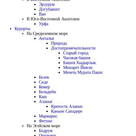
Эрзурум
Догубаязит
Ван
В Юго-Восточной Анатолии
Урфа
Курорты
На Средиземном море
Анталья
Природа
Достопримечательности
Старый город
Часовая башня
Башня Хыдырлык
Минарет Йивли
Мечеть Мурата Паши
Белек
Сиде
Кемер
Бельдиби
Каш
Аланья
Крепость Аланьи
Каньон Сападере
Мармарис
Фетхие
На Эгейском море
Бодрум
Ортакент