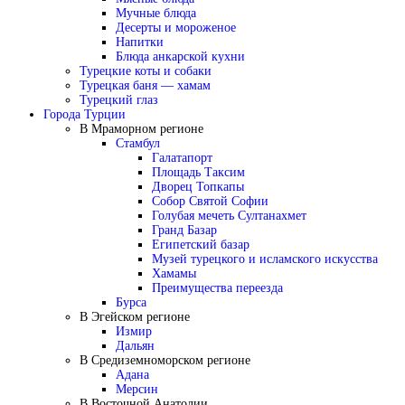
Мучные блюда
Десерты и мороженое
Напитки
Блюда анкарской кухни
Турецкие коты и собаки
Турецкая баня — хамам
Турецкий глаз
Города Турции
В Мраморном регионе
Стамбул
Галатапорт
Площадь Таксим
Дворец Топкапы
Собор Святой Софии
Голубая мечеть Султанахмет
Гранд Базар
Египетский базар
Музей турецкого и исламского искусства
Хамамы
Преимущества переезда
Бурса
В Эгейском регионе
Измир
Дальян
В Средиземноморском регионе
Адана
Мерсин
В Восточной Анатолии