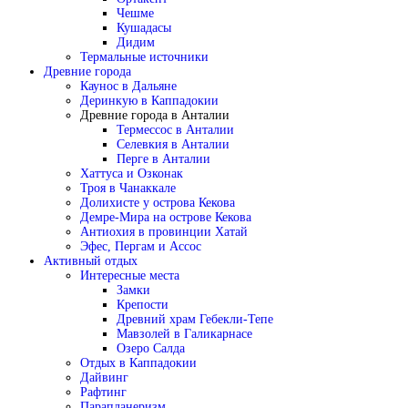
Чешме
Кушадасы
Дидим
Термальные источники
Древние города
Каунос в Дальяне
Деринкую в Каппадокии
Древние города в Анталии
Термессос в Анталии
Селевкия в Анталии
Перге в Анталии
Хаттуса и Озконак
Троя в Чанаккале
Долихисте у острова Кекова
Демре-Мира на острове Кекова
Антиохия в провинции Хатай
Эфес, Пергам и Ассос
Активный отдых
Интересные места
Замки
Крепости
Древний храм Гебекли-Тепе
Мавзолей в Галикарнасе
Озеро Салда
Отдых в Каппадокии
Дайвинг
Рафтинг
Парапланеризм