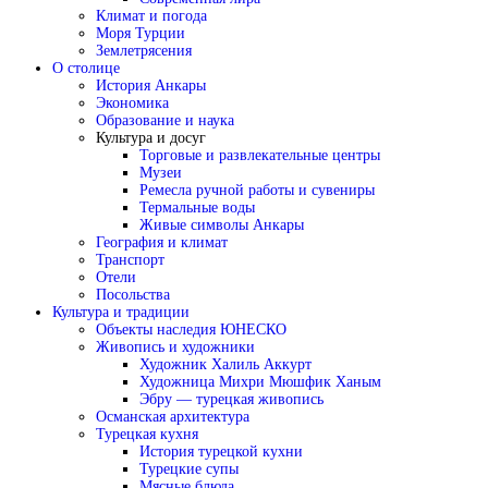
Климат и погода
Моря Турции
Землетрясения
О столице
История Анкары
Экономика
Образование и наука
Культура и досуг
Торговые и развлекательные центры
Музеи
Ремесла ручной работы и сувениры
Термальные воды
Живые символы Анкары
География и климат
Транспорт
Отели
Посольства
Культура и традиции
Объекты наследия ЮНЕСКО
Живопись и художники
Художник Халиль Аккурт
Художница Михри Мюшфик Ханым
Эбру — турецкая живопись
Османская архитектура
Турецкая кухня
История турецкой кухни
Турецкие супы
Мясные блюда