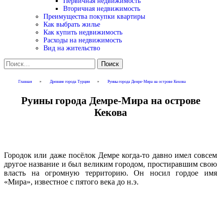
Первичная недвижимость
Вторичная недвижимость
Преимущества покупки квартиры
Как выбрать жилье
Как купить недвижимость
Расходы на недвижимость
Вид на жительство
Найти:
Главная
»
Древние города Турции
»
Руины города Демре-Мира на острове Кекова
Руины города Демре-Мира на острове
Кекова
Городок или даже посёлок Демре когда-то давно имел совсем
другое название и был великим городом, простиравшим свою
власть на огромную территорию. Он носил гордое имя
«Мира», известное с пятого века до н.э.