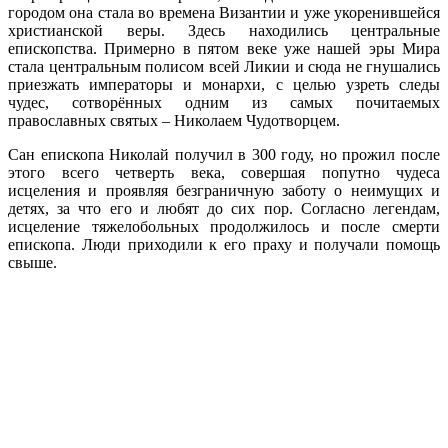
городом она стала во времена Византии и уже укоренившейся
христианской веры. Здесь находились центральные
епископства. Примерно в пятом веке уже нашей эры Мира
стала центральным полисом всей Ликии и сюда не гнушались
приезжать императоры и монархи, с целью узреть следы
чудес, сотворённых одним из самых почитаемых
православных святых – Николаем Чудотворцем.
Сан епископа Николай получил в 300 году, но прожил после
этого всего четверть века, совершая попутно чудеса
исцеления и проявляя безграничную заботу о неимущих и
детях, за что его и любят до сих пор. Согласно легендам,
исцеление тяжелобольных продолжилось и после смерти
епископа. Люди приходили к его праху и получали помощь
свыше.