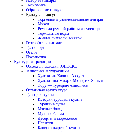
История Анкары
Экономика
Образование и наука
Культура и досуг
Торговые и развлекательные центры
Музеи
Ремесла ручной работы и сувениры
Термальные воды
Живые символы Анкары
География и климат
Транспорт
Отели
Посольства
Культура и традиции
Объекты наследия ЮНЕСКО
Живопись и художники
Художник Халиль Аккурт
Художница Михри Мюшфик Ханым
Эбру — турецкая живопись
Османская архитектура
Турецкая кухня
История турецкой кухни
Турецкие супы
Мясные блюда
Мучные блюда
Десерты и мороженое
Напитки
Блюда анкарской кухни