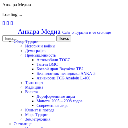
Анкара Медиа
Loading ...
Перейти
к
Анкара Медиа
Сайт о Турции и ее столице
содержимому
Найти:
Обзор Турции
История и войны
Демография
Промышленность
Автомобили TOGG
Тягачи BMC
Боевой дрон Bayraktar TB2
Беспилотник-невидимка ANKA-3
Авианосец TCG Anadolu L-400
Транспорт
Медицина
Валюта
Дореформенные лиры
Монеты 2005 – 2008 годов
Современная лира
Климат и погода
Моря Турции
Землетрясения
О столице