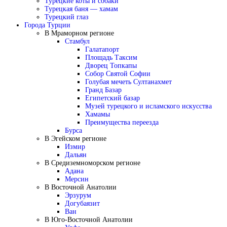
Турецкие коты и собаки
Турецкая баня — хамам
Турецкий глаз
Города Турции
В Мраморном регионе
Стамбул
Галатапорт
Площадь Таксим
Дворец Топкапы
Собор Святой Софии
Голубая мечеть Султанахмет
Гранд Базар
Египетский базар
Музей турецкого и исламского искусства
Хамамы
Преимущества переезда
Бурса
В Эгейском регионе
Измир
Дальян
В Средиземноморском регионе
Адана
Мерсин
В Восточной Анатолии
Эрзурум
Догубаязит
Ван
В Юго-Восточной Анатолии