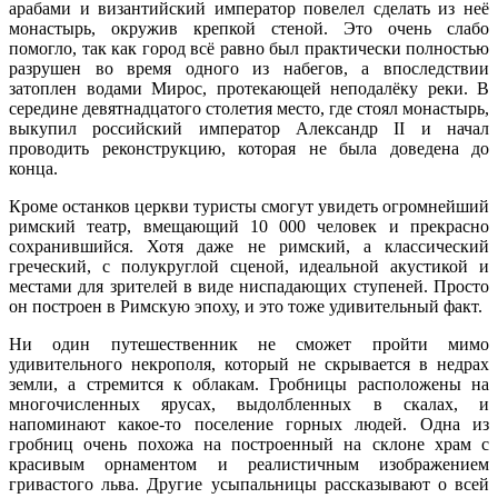
арабами и византийский император повелел сделать из неё
монастырь, окружив крепкой стеной. Это очень слабо
помогло, так как город всё равно был практически полностью
разрушен во время одного из набегов, а впоследствии
затоплен водами Мирос, протекающей неподалёку реки. В
середине девятнадцатого столетия место, где стоял монастырь,
выкупил российский император Александр II и начал
проводить реконструкцию, которая не была доведена до
конца.
Кроме останков церкви туристы смогут увидеть огромнейший
римский театр, вмещающий 10 000 человек и прекрасно
сохранившийся. Хотя даже не римский, а классический
греческий, с полукруглой сценой, идеальной акустикой и
местами для зрителей в виде ниспадающих ступеней. Просто
он построен в Римскую эпоху, и это тоже удивительный факт.
Ни один путешественник не сможет пройти мимо
удивительного некрополя, который не скрывается в недрах
земли, а стремится к облакам. Гробницы расположены на
многочисленных ярусах, выдолбленных в скалах, и
напоминают какое-то поселение горных людей. Одна из
гробниц очень похожа на построенный на склоне храм с
красивым орнаментом и реалистичным изображением
гривастого льва. Другие усыпальницы рассказывают о всей