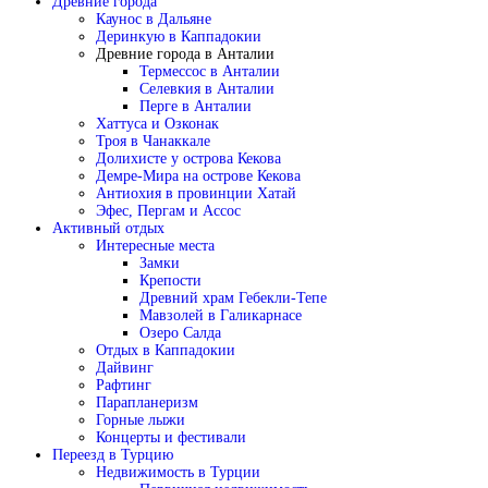
Древние города
Каунос в Дальяне
Деринкую в Каппадокии
Древние города в Анталии
Термессос в Анталии
Селевкия в Анталии
Перге в Анталии
Хаттуса и Озконак
Троя в Чанаккале
Долихисте у острова Кекова
Демре-Мира на острове Кекова
Антиохия в провинции Хатай
Эфес, Пергам и Ассос
Активный отдых
Интересные места
Замки
Крепости
Древний храм Гебекли-Тепе
Мавзолей в Галикарнасе
Озеро Салда
Отдых в Каппадокии
Дайвинг
Рафтинг
Парапланеризм
Горные лыжи
Концерты и фестивали
Переезд в Турцию
Недвижимость в Турции